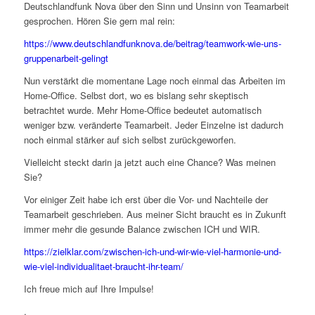
Deutschlandfunk Nova über den Sinn und Unsinn von Teamarbeit
gesprochen. Hören Sie gern mal rein:
https://www.deutschlandfunknova.de/beitrag/teamwork-wie-uns-
gruppenarbeit-gelingt
Nun verstärkt die momentane Lage noch einmal das Arbeiten im
Home-Office. Selbst dort, wo es bislang sehr skeptisch
betrachtet wurde. Mehr Home-Office bedeutet automatisch
weniger bzw. veränderte Teamarbeit. Jeder Einzelne ist dadurch
noch einmal stärker auf sich selbst zurückgeworfen.
Vielleicht steckt darin ja jetzt auch eine Chance? Was meinen
Sie?
Vor einiger Zeit habe ich erst über die Vor- und Nachteile der
Teamarbeit geschrieben. Aus meiner Sicht braucht es in Zukunft
immer mehr die gesunde Balance zwischen ICH und WIR.
https://zielklar.com/zwischen-ich-und-wir-wie-viel-harmonie-und-
wie-viel-individualitaet-braucht-ihr-team/
Ich freue mich auf Ihre Impulse!
.