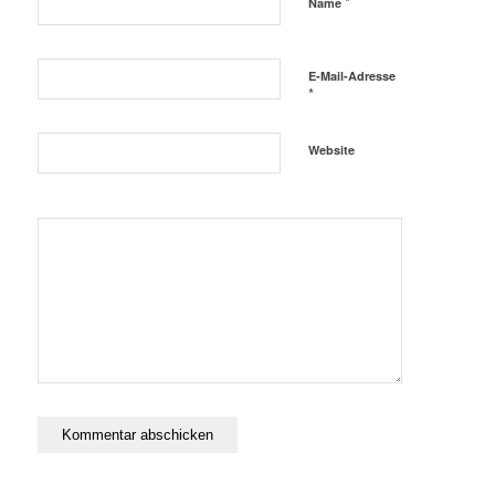
*
Name
E-Mail-Adresse
*
Website
Ja, füge
mich zu der
Mailingliste
hinzu!