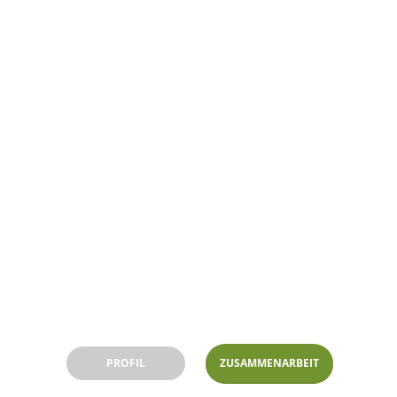
eady for big ch
Beratung | Coaching | Training
PROFIL
ZUSAMMENARBEIT