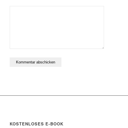
Ja, füge
mich zu der
Mailingliste
hinzu!
KOSTENLOSES E-BOOK