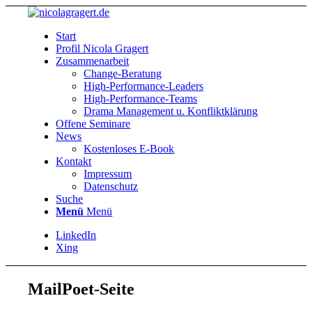
Start
Profil Nicola Gragert
Zusammenarbeit
Change-Beratung
High-Performance-Leaders
High-Performance-Teams
Drama Management u. Konfliktklärung
Offene Seminare
News
Kostenloses E-Book
Kontakt
Impressum
Datenschutz
Suche
Menü
Menü
LinkedIn
Xing
MailPoet-Seite