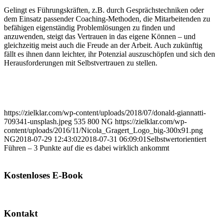
Gelingt es Führungskräften, z.B. durch Gesprächstechniken oder
dem Einsatz passender Coaching-Methoden, die Mitarbeitenden zu
befähigen eigenständig Problemlösungen zu finden und
anzuwenden, steigt das Vertrauen in das eigene Können – und
gleichzeitig meist auch die Freude an der Arbeit. Auch zukünftig
fällt es ihnen dann leichter, ihr Potenzial auszuschöpfen und sich den
Herausforderungen mit Selbstvertrauen zu stellen.
https://zielklar.com/wp-content/uploads/2018/07/donald-giannatti-
709341-unsplash.jpeg
535
800
NG
https://zielklar.com/wp-
content/uploads/2016/11/Nicola_Gragert_Logo_big-300x91.png
NG
2018-07-29 12:43:02
2018-07-31 06:09:01
Selbstwertorientiert
Führen – 3 Punkte auf die es dabei wirklich ankommt
Kostenloses E-Book
Kontakt