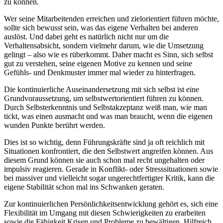
zu können.
Wer seine Mitarbeitenden erreichen und zielorientiert führen möchte,
sollte sich bewusst sein, was das eigene Verhalten bei anderen
auslöst. Und dabei geht es natürlich nicht nur um die
Verhaltensabsicht, sondern vielmehr darum, wie die Umsetzung
gelingt – also wie es rüberkommt. Daher macht es Sinn, sich selbst
gut zu verstehen, seine eigenen Motive zu kennen und seine
Gefühls- und Denkmuster immer mal wieder zu hinterfragen.
Die kontinuierliche Auseinandersetzung mit sich selbst ist eine
Grundvoraussetzung, um selbstwertorientiert führen zu können.
Durch Selbsterkenntnis und Selbstakzeptanz weiß man, wie man
tickt, was einen ausmacht und was man braucht, wenn die eigenen
wunden Punkte berührt werden.
Dies ist so wichtig, denn Führungskräfte sind ja oft reichlich mit
Situationen konfrontiert, die den Selbstwert angreifen können. Aus
diesem Grund können sie auch schon mal recht ungehalten oder
impulsiv reagieren. Gerade in Konflikt- oder Stresssituationen sowie
bei massiver und vielleicht sogar ungerechtfertigter Kritik, kann die
eigene Stabilität schon mal ins Schwanken geraten.
Zur kontinuierlichen Persönlichkeitsentwicklung gehört es, sich eine
Flexibilität im Umgang mit diesen Schwierigkeiten zu erarbeiten
sowie die Fähigkeit Krisen und Probleme zu bewältigen. Hilfreich