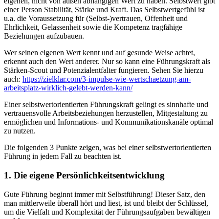
eigenen, nicht von außen abhängigen Wert zu haben. Selbstwert gibt
einer Person Stabilität, Stärke und Kraft. Das Selbstwertgefühl ist
u.a. die Voraussetzung für (Selbst-)vertrauen, Offenheit und
Ehrlichkeit, Gelassenheit sowie die Kompetenz tragfähige
Beziehungen aufzubauen.
Wer seinen eigenen Wert kennt und auf gesunde Weise achtet,
erkennt auch den Wert anderer. Nur so kann eine Führungskraft als
Stärken-Scout und Potenzialentfalter fungieren. Sehen Sie hierzu
auch:
https://zielklar.com/3-impulse-wie-wertschaetzung-am-
arbeitsplatz-wirklich-gelebt-werden-kann/
Einer selbstwertorientierten Führungskraft gelingt es sinnhafte und
vertrauensvolle Arbeitsbeziehungen herzustellen, Mitgestaltung zu
ermöglichen und Informations- und Kommunikationskanäle optimal
zu nutzen.
Die folgenden 3 Punkte zeigen, was bei einer selbstwertorientierten
Führung in jedem Fall zu beachten ist.
1. Die eigene Persönlichkeitsentwicklung
Gute Führung beginnt immer mit Selbstführung! Dieser Satz, den
man mittlerweile überall hört und liest, ist und bleibt der Schlüssel,
um die Vielfalt und Komplexität der Führungsaufgaben bewältigen