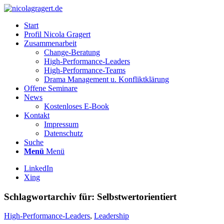
Start
Profil Nicola Gragert
Zusammenarbeit
Change-Beratung
High-Performance-Leaders
High-Performance-Teams
Drama Management u. Konfliktklärung
Offene Seminare
News
Kostenloses E-Book
Kontakt
Impressum
Datenschutz
Suche
Menü
Menü
LinkedIn
Xing
Schlagwortarchiv für:
Selbstwertorientiert
High-Performance-Leaders
,
Leadership