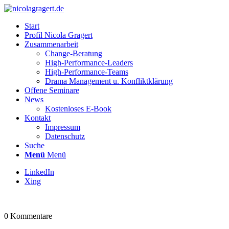
Start
Profil Nicola Gragert
Zusammenarbeit
Change-Beratung
High-Performance-Leaders
High-Performance-Teams
Drama Management u. Konfliktklärung
Offene Seminare
News
Kostenloses E-Book
Kontakt
Impressum
Datenschutz
Suche
Menü
Menü
LinkedIn
Xing
0
Kommentare