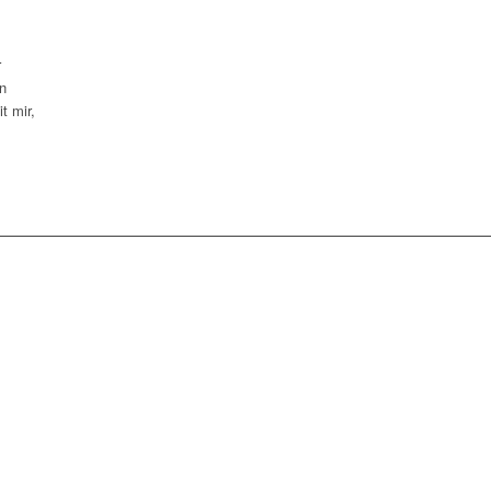
r
en
t mir,