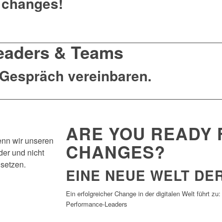
g changes!
eaders & Teams
-Gespräch vereinbaren.
ARE YOU READY
enn wir unseren
CHANGES?
der und nicht
nsetzen.
EINE NEUE WELT DER
Ein erfolgreicher Change in der digitalen Welt führt 
Performance-Leaders