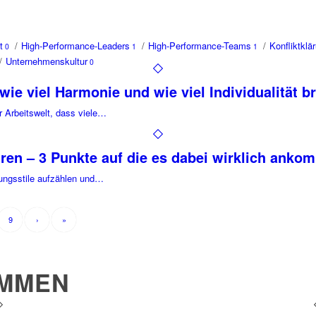
t
/
High-Performance-Leaders
/
High-Performance-Teams
/
Konfliktklä
0
1
1
/
Unternehmenskultur
0
wie viel Harmonie und wie viel Individualität b
 Arbeitswelt, dass viele…
hren – 3 Punkte auf die es dabei wirklich anko
rungsstile aufzählen und…
9
›
»
IMMEN