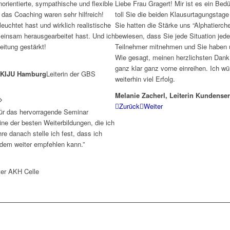
norientierte, sympathische und flexible
Liebe Frau Gragert! Mir ist es ein Bed
das Coaching waren sehr hilfreich!
toll Sie die beiden Klausurtagungstage
uchtet hast und wirklich realistische
Sie hatten die Stärke uns “Alphatierch
einsam herausgearbeitet hast. Und ich
bewiesen, dass Sie jede Situation jeder
eitung gestärkt!
Teilnehmer mitnehmen und Sie haben u
Wie gesagt, meinen herzlichsten Dank 
ganz klar ganz vorne einreihen. Ich w
, KIJU Hamburg
Leiterin der GBS
weiterhin viel Erfolg.
Melanie Zacherl, Leiterin Kundenser
Zurück
Weiter
für das hervorragende Seminar
ne der besten Weiterbildungen, die ich
e danach stelle ich fest, dass ich
jedem weiter empfehlen kann.”
iter AKH Celle