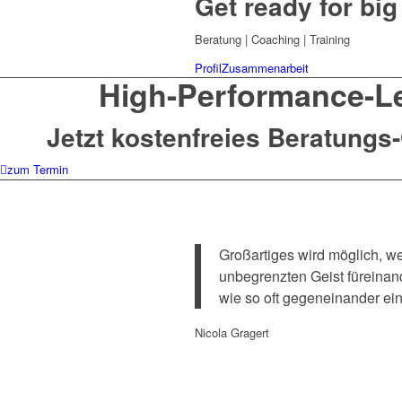
Get ready for bi
Beratung | Coaching | Training
Profil
Zusammenarbeit
High-Performance-L
Jetzt kostenfreies Beratungs
zum Termin
Großartiges wird möglich, w
unbegrenzten Geist füreinan
wie so oft gegeneinander ei
Nicola Gragert