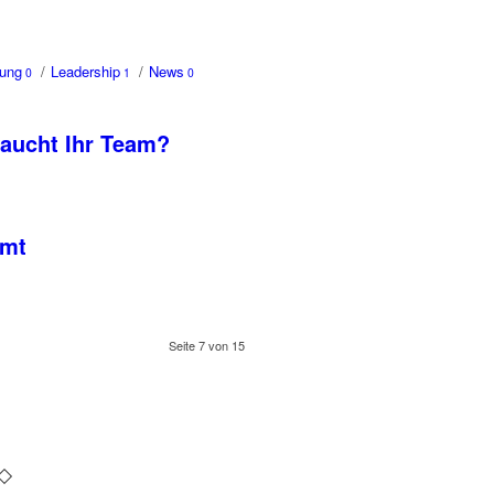
rung
/
Leadership
/
News
0
1
0
raucht Ihr Team?
mmt
Seite 7 von 15