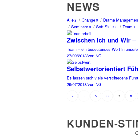
NEWS
Alle
/
Change
/
Drama Managemen
2
0
/
Seminare
/
Soft Skills
/
Team
0
0
1
Zwischen Ich und Wir – 
Team – ein bedeutendes Wort in unserer
27/09/2018
/
von NG
Selbstwertorientiert Fü
Es lassen sich viele verschiedene Füh
29/07/2018
/
von NG
«
‹
5
6
8
7
KUNDEN-ST